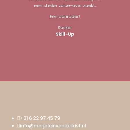
een sterke voice-over zoekt.
Een aanrader!
Sasker
Skill-Up
+31 6 22 97 45 79

info@marjoleinvanderkist.nl
